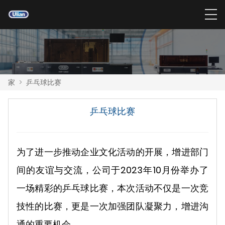
家
>
乒乓球比赛
乒乓球比赛
为了进一步推动企业文化活动的开展，增进部门
间的友谊与交流，公司于2023年10月份举办了
一场精彩的乒乓球比赛，本次活动不仅是一次竞
技性的比赛，更是一次加强团队凝聚力，增进沟
通的重要机会。