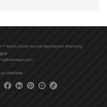
17-7, Wensu Street, Hunnan New District, Shenyang
邮件
a@ulianeqpt.com
-24-31693986