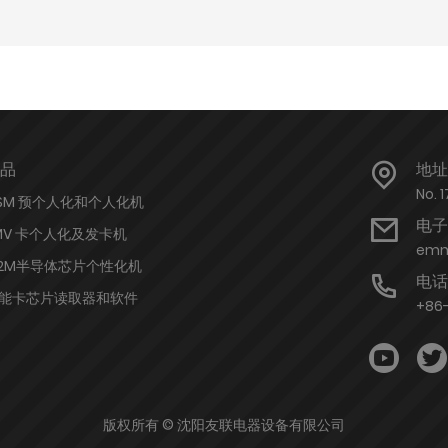
品
地址
No. 
SM 预个人化和个人化机
电子
MV 卡个人化及发卡机
emm
2M半导体芯片个性化机
电话
能卡芯片读取器和软件
+86
版权所有 © 沈阳友联电器设备有限公司