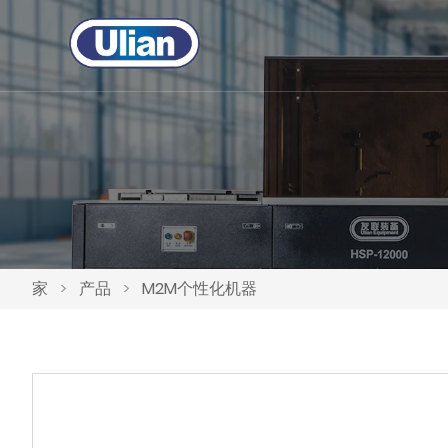
家
>
产品
>
M2M个性化机器