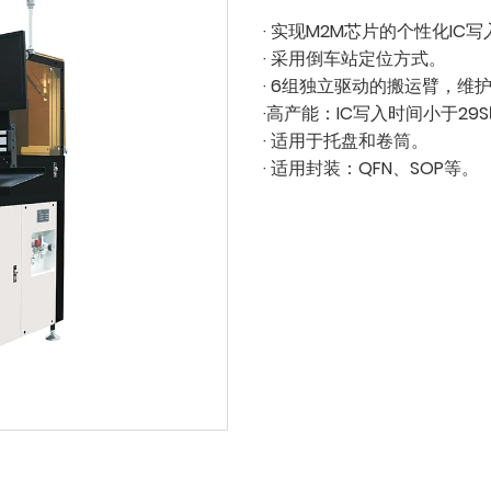
· 实现M2M芯片的个性化I
· 采用倒车站定位方式。
· 6组独立驱动的搬运臂，维
·高产能：IC写入时间小于29S
· 适用于托盘和卷筒。
· 适用封装：QFN、SOP等。