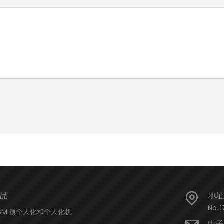
品
地址
No. 
SM 预个人化和个人化机
电子