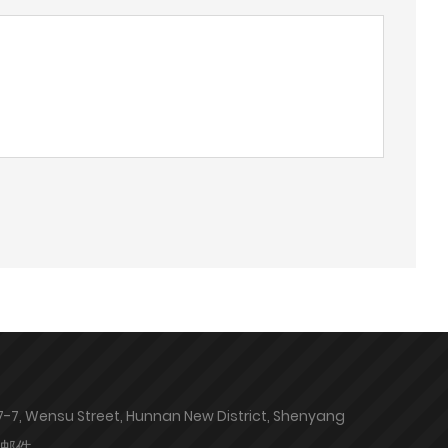
17-7, Wensu Street, Hunnan New District, Shenyang
邮件